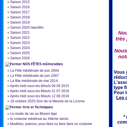
»
Saison 2015
»
Saison 2016
»
Saison 2017
»
Saison 2018
»
Saison 2019
»
Saison 2020 reportée
Nou
»
Saison 2021
»
Saison 2022
très
»
Saison 2023
»
Saison 2024
Nous 
»
Saison 2025
not
»
Saison 2026
NOS FÊTES mémorables
»
La Fête médiévale de juin 2004
Vous 
»
La Fête médiévale de juin 2007
réduct
»
La fête médiévale de mai 2014
L'ass
»
Après midi sous les tilleuls 06 09 2015
type f
»
Après midi sous les tilleuls 31 07 2016
Pour 
»
Après midi sous les tilleuls 12 08 2018
Les 
»
18 octobre 2025-Don de la Mesnie de la Licorne
Arts et Techniques
»
Le mode de vie au Moyen âge
*
»
le costume médiéval au XIIème siècle.
comm
»
Modèles, patrons, pour faire ou faire faire un costume