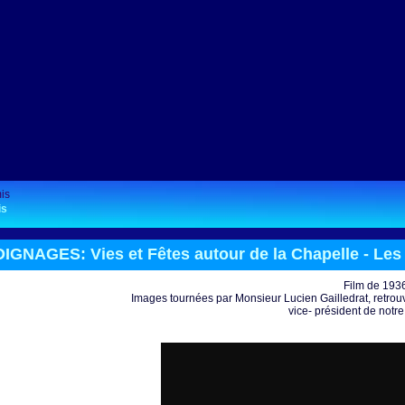
is
GNAGES: Vies et Fêtes autour de la Chapelle -
Les
Film de 1936
Images tournées par Monsieur Lucien Gailledrat, retrouv
vice- président de notre