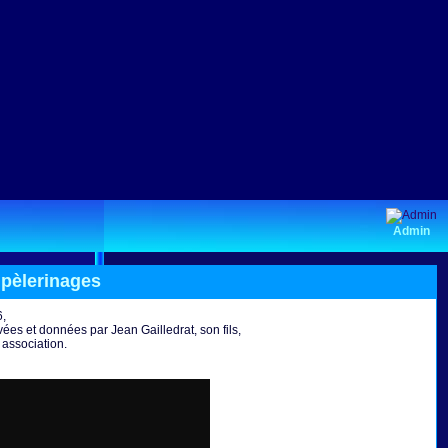
Admin
 pèlerinages
,
ées et données par Jean Gailledrat, son fils,
 association.