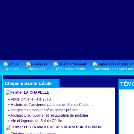
Accueil
Nouvelles
Téléchargements
Partenaires et sites am
Chapelle Sainte Cécile
TÉMOI
LA CHAPELLE
»
Visite virtuelle - été 2013
»
Histoire de l’ancienne paroisse de Sainte-Cécile…
»
Images du temps passé au temps présent
»
Architecture, mobilier et restauration du mobilier
»
Vie et légende de Sainte Cécile
LES TRAVAUX DE RESTAURATION BATIMENT