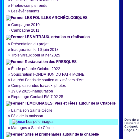
»
État des lieux et démarches
»
Photos-compte rendu
»
Les événements
LES FOUILLES ARCHÉOLOGIQUES
»
Campagne 2010
»
Campagne 2011
LES VITRAUX, création et réalisation
»
Présentation du projet
»
Inauguration le 16 juin 2018
»
Trois vitraux pour la nef 2025
Restauration des FRESQUES
»
Étude prélable-Octobre 2022
»
Souscription FONDATION DU PATRIMOINE
»
Lauréat Fonds de soutien aux métiers d’Art
»
Comptes rendus travaux, photos
»
19 09 2025-Inauguration
»
Reportage Contact FM-7 02 25
TÉMOIGNAGES: Vies et Fêtes autour de la Chapelle
»
La maison Sainte Cécile
»
Fête de la moisson
Date de c
Les pèlerinages
Dernière m
Catégorie
»
Mariages à Sainte Cécile
Page lue
Sites et promenades autour de la chapelle