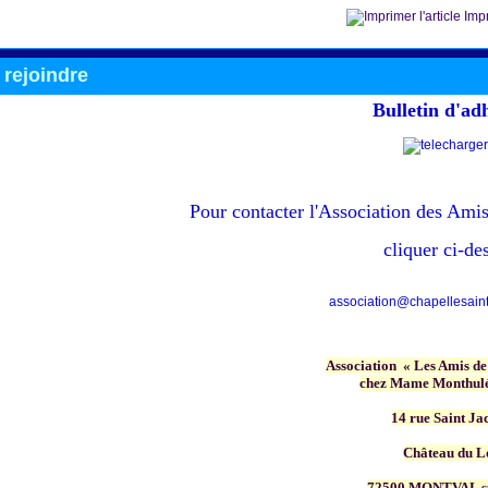
Impr
rejoindre
Bulletin d'ad
Pour contacter
l'Association des Amis
cliquer ci-de
association@chapellesainte
Association « Les Amis de
chez Mame Monthulé
14 rue Saint Ja
Château du L
72500 MONTVAL s