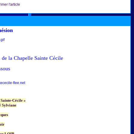
imer l'article
hésion
 de la Chapelle Sainte Cécile
ssous
cecile-flee.net
 Sainte-Cécile »
 Sylviane
cques
oir
ur LOIR