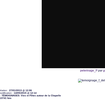
pelerinage_P
par
g
réation :
27/01/2013 @ 12:06
odification :
14/05/2015 @ 12:14
 :
TÉMOIGNAGES: Vies et Fêtes autour de la Chapelle
13741 fois