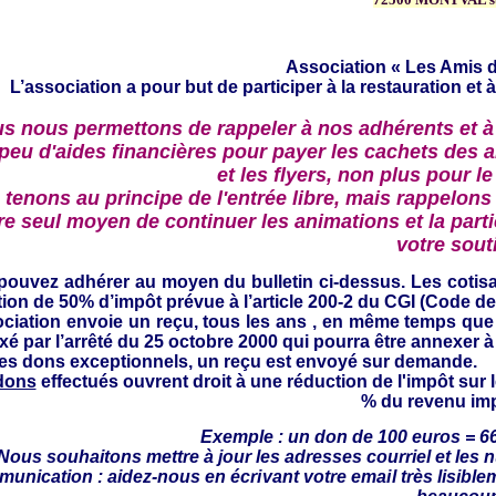
Association « Les Amis d
L’association a pour but de participer à la restauration et à
s nous permettons de rappeler à nos adhérents et à
 peu d'aides financières pour payer les cachets des a
et les flyers, non plus pour le
tenons au principe de l'entrée libre, mais rappelons 
re seul moyen de continuer les animations et la partic
votre sout
pouvez adhérer au moyen du bulletin ci-dessus.
Les cotis
ion de 50% d’impôt prévue à l’article 200-2 du CGI (Code d
ociation envoie un reçu,
tous les ans , en même temps que l
ixé par l’arrêté du 25 octobre 2000 qui pourra être annexer à
les dons exceptionnels, un reçu est envoyé sur demande.
dons
effectués ouvrent droit à une réduction de l'impôt sur 
% du revenu im
Exemple : un don de 100 euros = 6
 Nous souhaitons mettre à jour
les adresses courriel et les 
unication : aidez-
nous en écrivant votre email très lisible