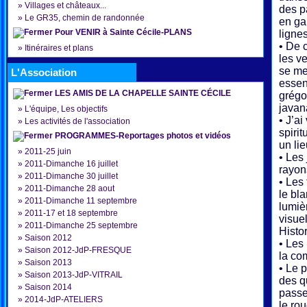
»
Villages et châteaux...
des p
»
Le GR35, chemin de randonnée
en ga
Pour VENIR à Sainte Cécile-PLANS
ligne
• De 
»
Itinéraires et plans
les ve
se me
L'Association
essen
LES AMIS DE LA CHAPELLE SAINTE CÉCILE
grégo
jav
»
L'équipe, Les objectifs
• J’a
»
Les activités de l'association
spirit
PROGRAMMES-Reportages photos et vidéos
un li
»
2011-25 juin
• Les
»
2011-Dimanche 16 juillet
rayon
»
2011-Dimanche 30 juillet
• Les
»
2011-Dimanche 28 aout
le bl
»
2011-Dimanche 11 septembre
lumiè
»
2011-17 et 18 septembre
visue
»
2011-Dimanche 25 septembre
Histo
»
Saison 2012
• Les
»
Saison 2012-JdP-FRESQUE
la co
»
Saison 2013
• Le 
»
Saison 2013-JdP-VITRAIL
des qu
»
Saison 2014
passe
»
2014-JdP-ATELIERS
le ro