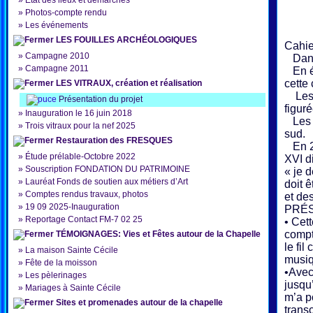
»
État des lieux et démarches
»
Photos-compte rendu
»
Les événements
LES FOUILLES ARCHÉOLOGIQUES
Cahie
»
Campagne 2010
Dans 
»
Campagne 2011
En éc
cette 
LES VITRAUX, création et réalisation
Les d
Présentation du projet
figur
»
Inauguration le 16 juin 2018
Les d
»
Trois vitraux pour la nef 2025
sud.
Restauration des FRESQUES
En 20
»
Étude prélable-Octobre 2022
XVI di
»
Souscription FONDATION DU PATRIMOINE
« je 
»
Lauréat Fonds de soutien aux métiers d’Art
doit 
»
Comptes rendus travaux, photos
et de
»
19 09 2025-Inauguration
PRÉS
»
Reportage Contact FM-7 02 25
• Cet
compt
TÉMOIGNAGES: Vies et Fêtes autour de la Chapelle
le fi
»
La maison Sainte Cécile
musiq
»
Fête de la moisson
•Avec
»
Les pèlerinages
jusqu
»
Mariages à Sainte Cécile
m’a p
Sites et promenades autour de la chapelle
trans