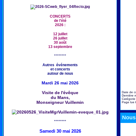
CONCERTS
de l'été
2026 :
12 juillet
26 juillet
30 août
13 septembre
********
Autres événements
et concerts
autour de nous
Mardi 26 mai 2026
Visite de l'évêque
Date de c
Dernière m
du Mans,
Catégorie
Monseigneur Vuillemin
Page lue
Nous 
********
Samedi 30 mai 2026