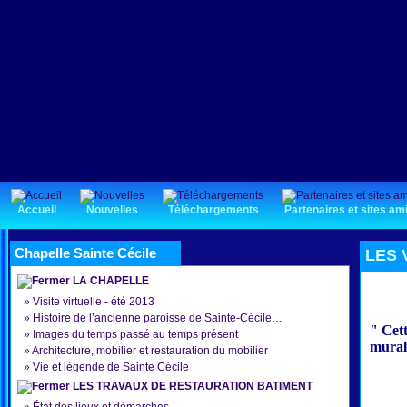
Accueil
Nouvelles
Téléchargements
Partenaires et sites am
Chapelle Sainte Cécile
LES V
LA CHAPELLE
»
Visite virtuelle - été 2013
»
Histoire de l’ancienne paroisse de Sainte-Cécile…
" Cett
»
Images du temps passé au temps présent
murale
»
Architecture, mobilier et restauration du mobilier
»
Vie et légende de Sainte Cécile
LES TRAVAUX DE RESTAURATION BATIMENT