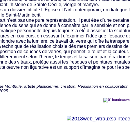
nt l’histoire de Sainte Cécile, vierge et martyre.
un dossier intitulé L’Église et l’art contemporain, un dialogue 
le Saint-Martin écrit :
art n’est pas une pure représentation, il peut être d’une certain
ience du sens qui se donne à connaître par le sensible et non par
atique personnelle depuis toujours a été d’associer la sculpture
tures en couleurs, en essayant d’exprimer l’idée que l’espace de 
nfondre avec la lumière, ce travail du verre qui offre la transpar
a technique de réalisation choisie dès mes premiers dessins de 
position de couches de verres, qui permet le relief et la couleur
différemment selon l’heure, le temps et la saison, par réfraction
ne des vitraux, protège aussi les fresques et peintures murales 
te œuvre non figurative est un support d’imaginaire pour le specta
ne Monthulé, artiste plasticienne, création. Réalisation en collaboration a
2025