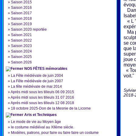
»
Saison 2015
évoqua
»
Saison 2016
Dans 
»
Saison 2017
Isabel
»
Saison 2018
« L ’
»
Saison 2019
expér
»
Saison 2020 reportée
Ma pr
»
Saison 2021
sculp
»
Saison 2022
se co
»
Saison 2023
que l
»
Saison 2024
super
»
Saison 2025
joue 
»
Saison 2026
moyen
NOS FÊTES mémorables
« Tou
voit."
»
La Fête médiévale de juin 2004
»
La Fête médiévale de juin 2007
»
La fête médiévale de mai 2014
Sylvia
»
Après midi sous les tilleuls 06 09 2015
2018-
»
Après midi sous les tilleuls 31 07 2016
»
Après midi sous les tilleuls 12 08 2018
»
18 octobre 2025-Don de la Mesnie de la Licorne
Arts et Techniques
»
Le mode de vie au Moyen âge
»
le costume médiéval au XIIème siècle.
»
Modèles, patrons, pour faire ou faire faire un costume