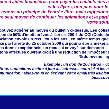
 peu d'aides financières pour payer les cachets des a
et les flyers, non plus pour le
tenons au principe de l'entrée libre, mais rappelons 
re seul moyen de continuer les animations et la partic
votre sout
pouvez adhérer au moyen du bulletin ci-dessus.
Les cotis
ion de 50% d’impôt prévue à l’article 200-2 du CGI (Code d
ociation envoie un reçu,
tous les ans , en même temps que l
ixé par l’arrêté du 25 octobre 2000 qui pourra être annexer à
les dons exceptionnels, un reçu est envoyé sur demande.
dons
effectués ouvrent droit à une réduction de l'impôt sur 
% du revenu im
Exemple : un don de 100 euros = 6
 Nous souhaitons mettre à jour
les adresses courriel et les 
unication : aidez-
nous en écrivant votre email très lisible
beaucou