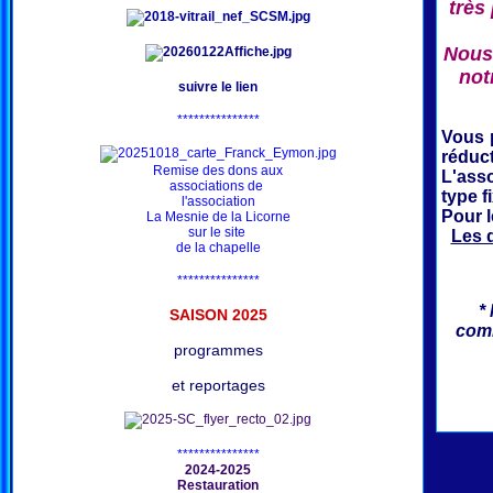
très
Nous 
not
suivre le lien
***************
Vous 
réduct
Remise des dons aux
L'ass
associations de
type f
l'association
Pour 
La Mesnie de la Licorne
sur le site
Les 
de la chapelle
***************
*
SAISON 202
5
comm
programmes
et reportages
***************
2024-2025
Restauration