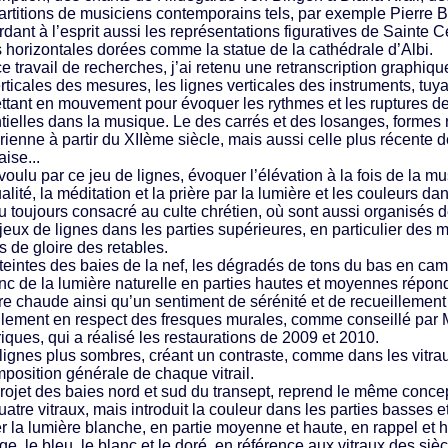
artitions de musiciens contemporains tels, par exemple Pierre B
rdant à l’esprit aussi les représentations figuratives de Sainte C
s horizontales dorées comme la statue de la cathédrale d’Albi.
ce travail de recherches, j’ai retenu une retranscription graphiq
rticales des mesures, les lignes verticales des instruments, tuyau
ttant en mouvement pour évoquer les rythmes et les ruptures de
tielles dans la musique. Le des carrés et des losanges, formes r
rienne à partir du XIIème siècle, mais aussi celle plus récente 
anaise...
i voulu par ce jeu de lignes, évoquer l’élévation à la fois de la 
ualité, la méditation et la prière par la lumière et les couleurs 
eu toujours consacré au culte chrétien, où sont aussi organisés 
 jeux de lignes dans les parties supérieures, en particulier des 
s de gloire des retables.
 teintes des baies de la nef, les dégradés de tons du bas en ca
anc de la lumière naturelle en parties hautes et moyennes répo
re chaude ainsi qu’un sentiment de sérénité et de recueillement 
llement en respect des fresques murales, comme conseillé pa
riques, qui a réalisé les restaurations de 2009 et 2010.
 lignes plus sombres, créant un contraste, comme dans les vitraux
mposition générale de chaque vitrail.
projet des baies nord et sud du transept, reprend le même conce
atre vitraux, mais introduit la couleur dans les parties basses e
r la lumière blanche, en partie moyenne et haute, en rappel et 
uge, le bleu, le blanc et le doré, en référence aux vitraux des s