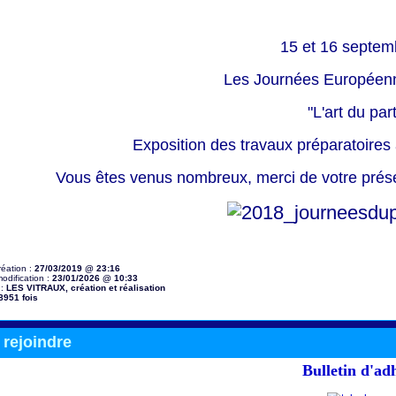
15 et 16 septem
Les Journées Européenn
"L'art du par
Exposition des travaux préparatoires a
Vous êtes venus nombreux, merci de votre présen
réation :
27/03/2019 @ 23:16
odification :
23/01/2026 @ 10:33
 :
LES VITRAUX, création et réalisation
8951 fois
rejoindre
Bulletin d'ad