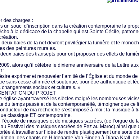
r des charges :
un souci d’inscription dans la création contemporaine la proposi
ho à la dédicace de la chapelle qui est Sainte Cécile, patronne
création.
eux baies de la nef devront privilégier la lumière et le monoc
ées des peintures murales.
eux baies des transepts pourront proposer des effets de lumière
09, alors qu’il célèbre le dixième anniversaire de la Lettre aux
t :
désire exprimer et renouveler l’amitié de l’Église et du monde de
être sans cesse affirmée et soutenue, pour être authentique et f
s changements sociaux et culturels. »
ENTATION DU PROJET
te église ayant traversé les siècles malgré les nombreuses vici
e du temps passé et de la contemporanéité, témoigner que ce lieu 
l conducteur de ma recherche s’est imposé à moi : la musique à tr
ue classique ET contemporaine.
 l’écoute de musiques et de musiques sacrées, (de l’orgue de la
’au Festival des musiques sacrées de Fez au Maroc) ainsi que
ortée à travailler sur l’idée de rendre plastiquement une sorte
cription, des chants de Hildegarde Von Bingen à Diana Krall, des 