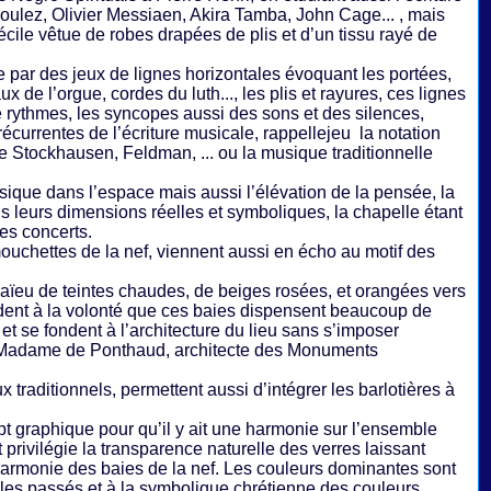
oulez, Olivier Messiaen, Akira Tamba, John Cage... , mais
écile vêtue de robes drapées de plis et d’un tissu rayé de
ue par des jeux de lignes horizontales évoquant les portées,
x de l’orgue, cordes du luth..., les plis et rayures, ces lignes
 rythmes, les syncopes aussi des sons et des silences,
écurrentes de l’écriture musicale, rappellejeu la notation
de Stockhausen, Feldman, ... ou la musique traditionnelle
musique dans l’espace mais aussi l’élévation de la pensée, la
dans leurs dimensions réelles et symboliques, la chapelle étant
des concerts.
mouchettes de la nef, viennent aussi en écho au motif des
maïeu de teintes chaudes, de beiges rosées, et orangées vers
ndent à la volonté que ces baies dispensent beaucoup de
et se fondent à l’architecture du lieu sans s’imposer
r Madame de Ponthaud, architecte des Monuments
 traditionnels, permettent aussi d’intégrer les barlotières à
pt graphique pour qu’il y ait une harmonie sur l’ensemble
t privilégie la transparence naturelle des verres laissant
harmonie des baies de la nef. Les couleurs dominantes sont
iècles passés et à la symbolique chrétienne des couleurs,