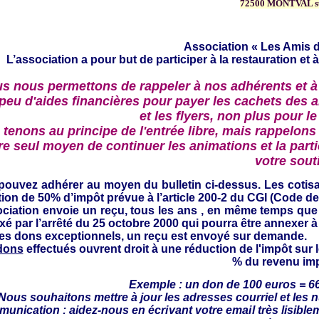
72500 MONTVAL s
Association « Les Amis d
L’association a pour but de participer à la restauration et à
s nous permettons de rappeler à nos adhérents et à
 peu d'aides financières pour payer les cachets des a
et les flyers, non plus pour le
tenons au principe de l'entrée libre, mais rappelons 
re seul moyen de continuer les animations et la partic
votre sout
pouvez adhérer au moyen du bulletin ci-dessus.
Les cotis
ion de 50% d’impôt prévue à l’article 200-2 du CGI (Code d
ociation envoie un reçu,
tous les ans , en même temps que l
ixé par l’arrêté du 25 octobre 2000 qui pourra être annexer à
les dons exceptionnels, un reçu est envoyé sur demande.
dons
effectués ouvrent droit à une réduction de l'impôt sur 
% du revenu im
Exemple : un don de 100 euros = 6
 Nous souhaitons mettre à jour
les adresses courriel et les 
unication : aidez-
nous en écrivant votre email très lisible