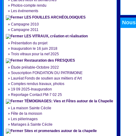
»
État des lieux et démarches
»
Photos-compte rendu
»
Les événements
LES FOUILLES ARCHÉOLOGIQUES
Nous 
»
Campagne 2010
»
Campagne 2011
LES VITRAUX, création et réalisation
»
Présentation du projet
»
Inauguration le 16 juin 2018
»
Trois vitraux pour la nef 2025
Restauration des FRESQUES
»
Étude prélable-Octobre 2022
»
Souscription FONDATION DU PATRIMOINE
»
Lauréat Fonds de soutien aux métiers d’Art
»
Comptes rendus travaux, photos
»
19 09 2025-Inauguration
»
Reportage Contact FM-7 02 25
TÉMOIGNAGES: Vies et Fêtes autour de la Chapelle
»
La maison Sainte Cécile
»
Fête de la moisson
»
Les pèlerinages
»
Mariages à Sainte Cécile
Sites et promenades autour de la chapelle