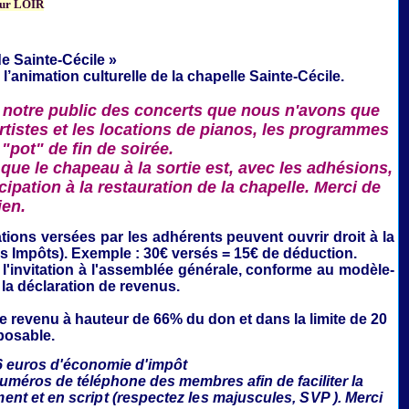
ur LOIR
e Sainte-Cécile »
 l’animation culturelle de la
chapelle Sainte-Cécile.
 notre public des concerts que nous n'avons que
rtistes et les locations de pianos, les programmes
 "pot" de fin de soirée.
que le chapeau à la sortie est, avec les adhésions,
ipation à la restauration de la chapelle. Merci de
ien.
ations
versées par les adhérents peuvent ouvrir droit à la
es Impôts). Exemple : 30€ versés = 15€ de déduction.
'invitation à l'assemblée générale,
conforme au modèle-
 la déclaration de revenus.
le revenu à hauteur de 66% du don et dans la limite de 20
posable.
6 euros d'économie d'impôt
numéros de téléphone des membres afin de faciliter la
ment et en script (respectez les majuscules, SVP ). Merci