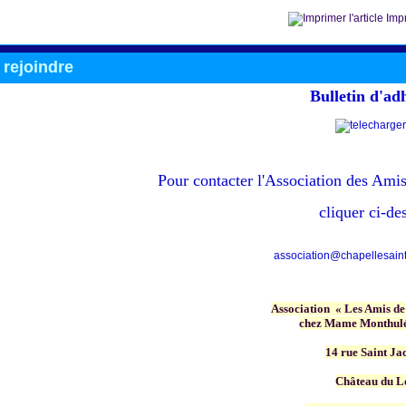
Impr
rejoindre
Bulletin d'ad
Pour contacter
l'Association des Amis
cliquer ci-de
association@chapellesainte
Association « Les Amis de
chez Mame Monthulé
14 rue Saint Ja
Château du L