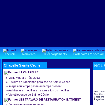
Accueil
Nouvelles
Téléchargements
Partenaires et sites am
Chapelle Sainte Cécile
NOUS
LA CHAPELLE
»
Visite virtuelle - été 2013
»
Histoire de l’ancienne paroisse de Sainte-Cécile…
»
Images du temps passé au temps présent
»
Architecture, mobilier et restauration du mobilier
Date de c
Dernière m
»
Vie et légende de Sainte Cécile
Catégorie
LES TRAVAUX DE RESTAURATION BATIMENT
Page lue