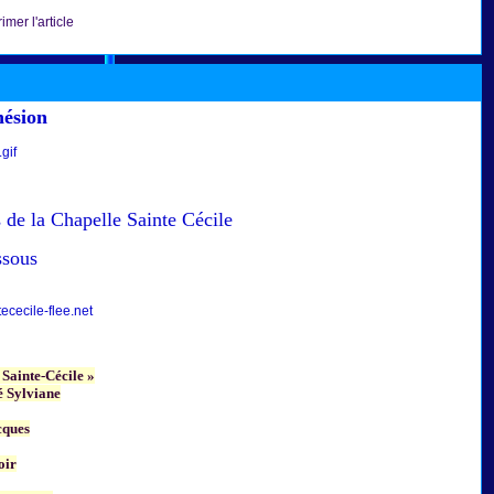
imer l'article
hésion
 de la Chapelle Sainte Cécile
ssous
cecile-flee.net
 Sainte-Cécile »
 Sylviane
cques
oir