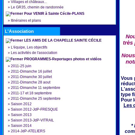
»
Villages et châteaux...
»
Le GR35, chemin de randonnée
Pour VENIR à Sainte Cécile-PLANS
»
Itinéraires et plans
L'Association
Nou
LES AMIS DE LA CHAPELLE SAINTE CÉCILE
très
»
L'équipe, Les objectifs
»
Les activités de l'association
Nous 
PROGRAMMES-Reportages photos et vidéos
not
»
2011-25 juin
»
2011-Dimanche 16 juillet
»
2011-Dimanche 30 juillet
Vous 
»
2011-Dimanche 28 aout
réduct
»
2011-Dimanche 11 septembre
L'ass
»
2011-17 et 18 septembre
type f
»
2011-Dimanche 25 septembre
Pour 
»
Saison 2012
Les 
»
Saison 2012-JdP-FRESQUE
»
Saison 2013
»
Saison 2013-JdP-VITRAIL
*
»
Saison 2014
comm
»
2014-JdP-ATELIERS