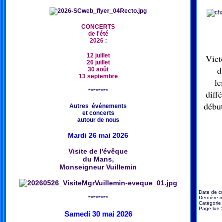
CONCERTS
de l'été
2026 :
12 juillet
Vict
26 juillet
d
30 août
13 septembre
le
********
diff
début
Autres événements
et concerts
autour de nous
Mardi 26 mai 2026
Visite de l'évêque
du Mans,
Monseigneur Vuillemin
Date de c
********
Dernière m
Catégorie
Page lue
Samedi 30 mai 2026