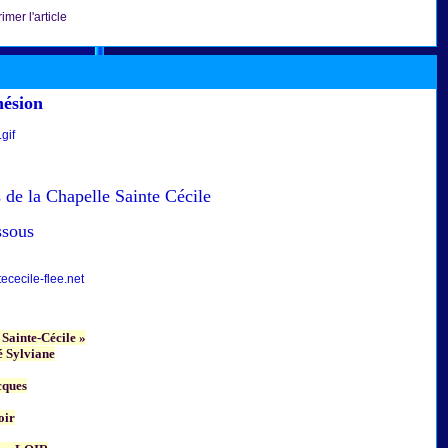
imer l'article
hésion
 de la Chapelle Sainte Cécile
ssous
cecile-flee.net
 Sainte-Cécile »
 Sylviane
cques
oir