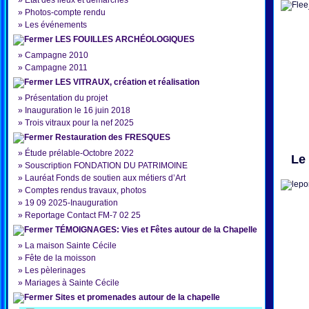
»
État des lieux et démarches
»
Photos-compte rendu
»
Les événements
LES FOUILLES ARCHÉOLOGIQUES
»
Campagne 2010
»
Campagne 2011
LES VITRAUX, création et réalisation
»
Présentation du projet
»
Inauguration le 16 juin 2018
»
Trois vitraux pour la nef 2025
Restauration des FRESQUES
»
Étude prélable-Octobre 2022
Le p
»
Souscription FONDATION DU PATRIMOINE
»
Lauréat Fonds de soutien aux métiers d’Art
»
Comptes rendus travaux, photos
»
19 09 2025-Inauguration
»
Reportage Contact FM-7 02 25
TÉMOIGNAGES: Vies et Fêtes autour de la Chapelle
»
La maison Sainte Cécile
»
Fête de la moisson
»
Les pèlerinages
»
Mariages à Sainte Cécile
Sites et promenades autour de la chapelle