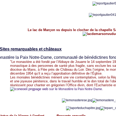
Le lac de Marçon vu depuis le clocher de la chapelle S
Sites remarquables et châteaux
astère la Paix Notre-Dame, communauté de bénédictines fon
"Le monastère a été fondé par l’Abbaye de Jouarre le 14 septembre 19
monastique à des personnes de santé plus fragile, sans exclure les sant
diocèse du Mans, à Flée près de Château du Loir. Dès l’origine, le mona
décembre 1954 qu’il a reçu l’approbation définitive de l’Église.
Les moniales bénédictines mènent une vie contemplative, selon la Règle
et une joyeuse pénitence, dans le travail humble et le don total de l’ob
réunissent pour chanter en grégorien l’Office divin, dont l’Eucharistie 
page web sur le
Monastère la Paix Notre-Dame
.
tatue de la Vierge à l'enfant Brocante annuelle