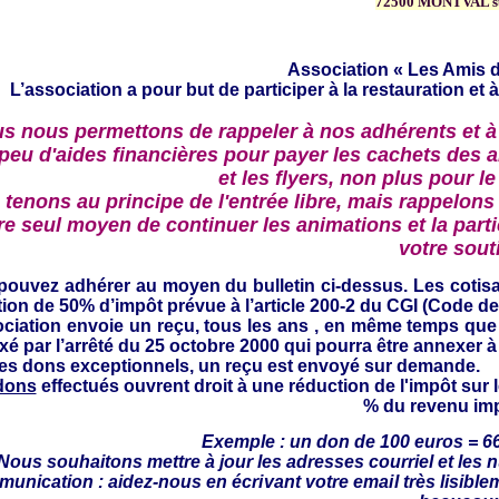
72500 MONTVAL s
Association « Les Amis d
L’association a pour but de participer à la restauration et à
s nous permettons de rappeler à nos adhérents et à
 peu d'aides financières pour payer les cachets des a
et les flyers, non plus pour le
tenons au principe de l'entrée libre, mais rappelons 
re seul moyen de continuer les animations et la partic
votre sout
pouvez adhérer au moyen du bulletin ci-dessus.
Les cotis
ion de 50% d’impôt prévue à l’article 200-2 du CGI (Code d
ociation envoie un reçu,
tous les ans , en même temps que l
ixé par l’arrêté du 25 octobre 2000 qui pourra être annexer à
les dons exceptionnels, un reçu est envoyé sur demande.
dons
effectués ouvrent droit à une réduction de l'impôt sur 
% du revenu im
Exemple : un don de 100 euros = 6
 Nous souhaitons mettre à jour
les adresses courriel et les 
unication : aidez-
nous en écrivant votre email très lisible