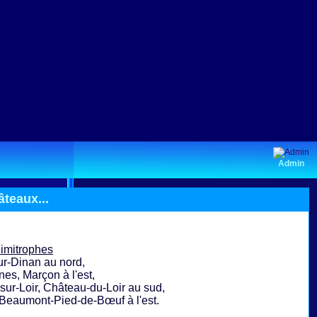
Admin
âteaux...
imitrophes
r-Dinan au nord,
s, Marçon à l'est,
ur-Loir, Château-du-Loir au sud,
eaumont-Pied-de-Bœuf à l'est.