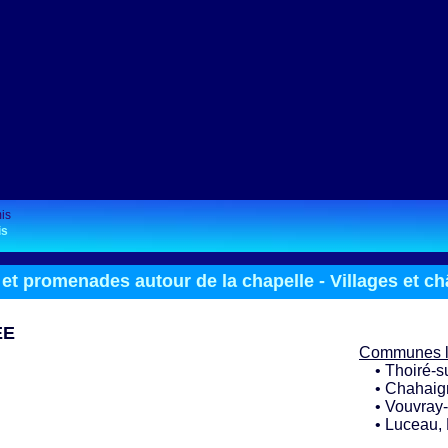
is
 et promenades autour de la chapelle -
Villages et ch
ÉE
Communes l
• Thoiré-su
• Chahaigne
• Vouvray-s
• Luceau, B