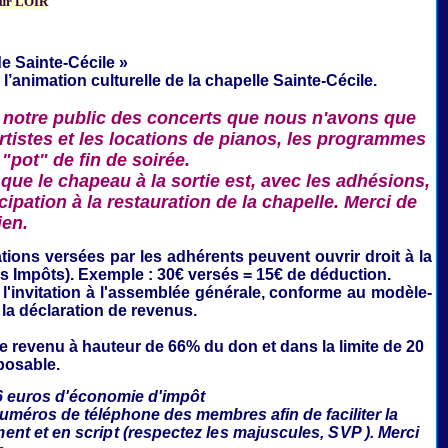
ur LOIR
e Sainte-Cécile »
 l’animation culturelle de la
chapelle Sainte-Cécile.
 notre public des concerts que nous n'avons que
rtistes et les locations de pianos, les programmes
 "pot" de fin de soirée.
que le chapeau à la sortie est, avec les adhésions,
ipation à la restauration de la chapelle. Merci de
ien.
ations
versées par les adhérents peuvent ouvrir droit à la
es Impôts). Exemple : 30€ versés = 15€ de déduction.
'invitation à l'assemblée générale,
conforme au modèle-
 la déclaration de revenus.
le revenu à hauteur de 66% du don et dans la limite de 20
posable.
6 euros d'économie d'impôt
numéros de téléphone des membres afin de faciliter la
ment et en script (respectez les majuscules, SVP ). Merci