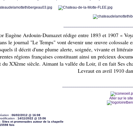
_________________________________
or Eugène Ardouin-Dumazet rédige entre 1893 et 1907 « Voy
ans le journal "Le Temps" vont devenir une œuvre colossale
en
squels il décrit d'une plume alerte, soignée, vivante et littérair
érentes régions françaises constituant ainsi un précieux docume
 du XXème siècle. Aimant la vallée du Loir, il en fait
Ses cha
Levraut en avril 1910 dan
__________________________________
Aller sur le sit
réation :
06/02/2012 @ 16:08
odification :
14/11/2022 @ 15:06
 :
Sites et promenades autour de la chapelle
15598 fois