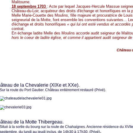
Malitourne.
18 septembre 1703
: Acte par lequel Jacques-Hercule Massue seigneur 
Château-du-Loir, acquéreur des droits d'échange et honorifiques en la p
Melle Marie-Couette des Moulins, fille majeure et procuratrice de Loui
seigneurial de la Motte, font ensemble les conventions suivantes... Le
d'échange et droits honorifiques
« qui lui ont esté vendus et accordés pa
contrat.
En échange ladite Melle des Moulins accorde audit seigneur de Malit
hors le coeur de ladite église, et comme il appartient audit seigneur d
Château d
teau de la Chevalerie (XIXe et XXe).
Sur la route du Port Gautier. Château entièrement restauré (Privé).
teau de la Motte Thibergeau.
Situé à la sortie du bourg sur la route de Chahaignes. Ancienne résidence du XVIIe 
.
septembre, du lundi au jeudi inclus, de 14h30 à 17h30. (Privé)