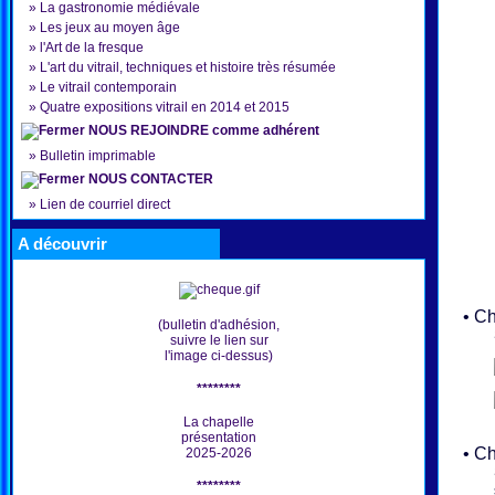
»
La gastronomie médiévale
»
Les jeux au moyen âge
»
l'Art de la fresque
»
L'art du vitrail, techniques et histoire très résumée
»
Le vitrail contemporain
»
Quatre expositions vitrail en 2014 et 2015
NOUS REJOINDRE comme adhérent
»
Bulletin imprimable
NOUS CONTACTER
»
Lien de courriel direct
A découvrir
• Châ
(bulletin d'adhésion,
suivre le lien sur
l'image ci-dessus)
********
La chapelle
présentation
• Châ
2025-2026
********