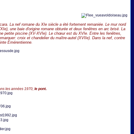
scara. La nef romane du XIe siècle a été fortement remaniée. Le mur nord
 (XIe), une baie d'origine romane obturée et deux fenêtres en arc brisé. La
une petite piscine (XV-XVIe). Le chœur est du XVIe. Entre les fenêtres,
emarquer: croix et chandelier du maître-autel (XVIIe). Dans la nef, contre
ainte Emérentienne.
es 1970,
le pont.