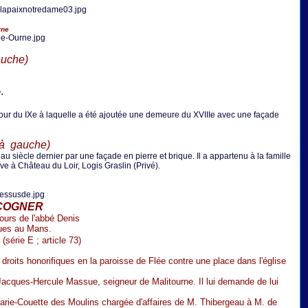
ne
auche)
.
e
 tour du IXe à laquelle a été ajoutée une demeure du XVIIIe avec une façade
,à gauche)
au siècle dernier par une façade en pierre et brique. Il a appartenu à la famille
uve à Château du Loir, Logis Graslin (Privé).
COGNER
ours de l'abbé Denis
ques au Mans.
(série E ; article 73)
roits honorifiques en la paroisse de Flée contre une place dans l'église
acques-Hercule Massue, seigneur de Malitourne. Il lui demande de lui
arie-Couette des Moulins chargée d'affaires de M. Thibergeau à M. de