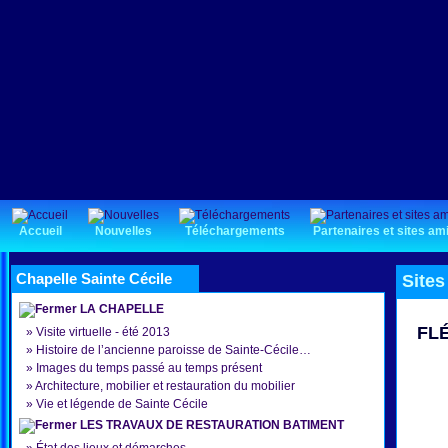
Accueil
Nouvelles
Téléchargements
Partenaires et sites am
Chapelle Sainte Cécile
Sites
LA CHAPELLE
FL
»
Visite virtuelle - été 2013
»
Histoire de l’ancienne paroisse de Sainte-Cécile…
»
Images du temps passé au temps présent
»
Architecture, mobilier et restauration du mobilier
»
Vie et légende de Sainte Cécile
LES TRAVAUX DE RESTAURATION BATIMENT