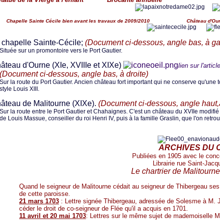
le Sainte Cécile bien avant les travaux de 2009/2010 Château d'Our
chapelle Sainte-Cécile;
(
Document ci-dessous,
angle bas, à g
Située sur un promontoire vers le Port Gautier.
teau d'Ourne (XIe, XVIIIe et XIXe)
lien sur l'articl
(
Document ci-dessous,
angle bas, à droite)
Sur la route du Port Gautier. Ancien château fort important qui ne conserve qu'une
style Louis XIII.
teau de Malitourne (XIXe).
(
Document ci-dessous,
angle haut
Sur la route entre le Port Gautier et Chahaignes. C'est un château du XVIIe modifié 
de Louis Massue, conseiller du roi Henri IV, puis à la famille Graslin, que l'on retro
ARCHIVES DU 
Publiées en 1905 avec le conc
Librairie rue Saint-Jac
Le chartrier de Malitourne
Quand le seigneur de Malitourne cédait au seigneur de Thibergeau ses d
de cette paroisse.
21 mars 1703
: Lettre signée Thibergeau, adressée de Solesme à M. J
céder le droit de co-seigneur de Flée qu'il a acquis en 1701.
11 avril et 20 mai 1703
: Lettres sur le même sujet de mademoiselle M