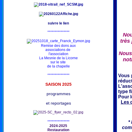
suivre le lien
***************
Nou
très
Remise des dons aux
associations de
Nous 
l'association
La Mesnie de la Licorne
not
sur le site
de la chapelle
***************
Vous 
réduct
SAISON 202
5
L'ass
type f
programmes
Pour 
Les 
et reportages
***************
*
2024-2025
comm
Restauration