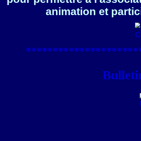
animation et partic
****************
*****
Bulleti