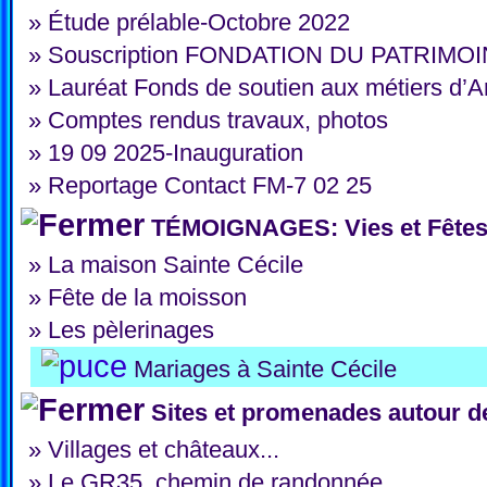
»
Étude prélable-Octobre 2022
»
Souscription FONDATION DU PATRIMO
»
Lauréat Fonds de soutien aux métiers d’A
»
Comptes rendus travaux, photos
»
19 09 2025-Inauguration
»
Reportage Contact FM-7 02 25
TÉMOIGNAGES: Vies et Fêtes 
»
La maison Sainte Cécile
»
Fête de la moisson
»
Les pèlerinages
Mariages à Sainte Cécile
Sites et promenades autour de
»
Villages et châteaux...
»
Le GR35, chemin de randonnée