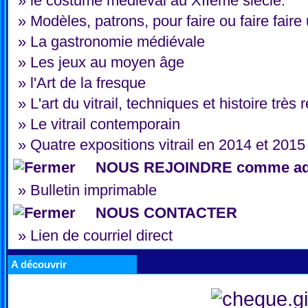
»
le costume médiéval au XIIème siècle.
»
Modèles, patrons, pour faire ou faire fair
»
La gastronomie médiévale
»
Les jeux au moyen âge
»
l'Art de la fresque
»
L'art du vitrail, techniques et histoire trè
»
Le vitrail contemporain
»
Quatre expositions vitrail en 2014 et 2015
NOUS REJOINDRE comme ad
»
Bulletin imprimable
NOUS CONTACTER
»
Lien de courriel direct
A découvrir