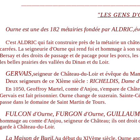
¯
¯
¯
¯
¯
¯
¯
¯
¯
¯
¯
¯
¯
¯
¯
¯
¯
¯
¯
¯
¯
¯
¯
¯
¯
¯
¯
¯
¯
¯
¯
¯
¯
¯
¯
¯
¯
¯
¯
¯
¯
¯
¯
¯
¯
"LES GENS D
Ourne est une des 182 métairies fondée par ALDRIC,
év
C'est ALDRIC qui fait construire près de la métairie un chât
carrées. La seigneurie d'Ourne qui rend foi et hommage à son suz
Bersay et des droits de passage et de pacage pour les porcs, les
les belles prairies des vallées du Dinan et du Loir.
GERVAIS,
seigneur de Château-du-Loir et évêque du Man
Deux seigneurs de ce Xlème siècle :
RICHELDIS,
Dame d'
En 1050, Geoffroy Martel, comte d'Anjou, s'empare de Châtea
Gervais est fait prisonnier. Ourne change de suzerain. Sainte-
passe dans le domaine de Saint Martin de Tours.
FULCON
, FURGON
, GUILLAU
d'Ourne
d'Ourne
hommage au comte d'Anjou, seigneur de Château; ils ont droit d
garde à Château-du-Loir.
La Maison de Bueil.
Au début du XlVème siècle, Ourne appar