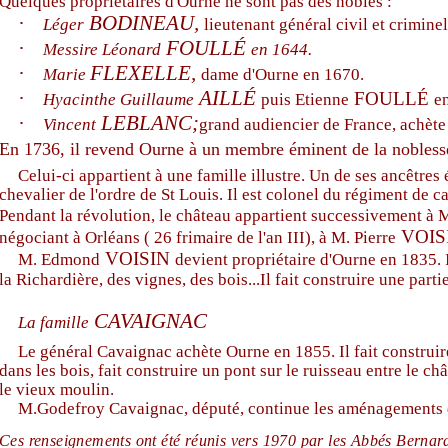
Quelques propriétaires d'Ourne ne sont pas des nobles :
·
BODINEAU,
Léger
lieutenant général civil et crimin
·
FOULLÉ
Messire Léonard
en 1644.
·
FLEXELLE,
Marie
dame d'Ourne en 1670.
·
AILLÉ
FOULLÉ
Hyacinthe Guillaume
puis Etienne
e
·
LEBLANC;
Vincent
grand audiencier de France, achèt
En 1736, il revend Ourne à un membre éminent de la nobles
Celui-ci appartient à une famille illustre. Un de ses ancêtr
chevalier de l'ordre de St Louis. Il est colonel du régiment de 
Pendant la révolution, le château appartient successivement à 
VOIS
négociant à Orléans ( 26 frimaire de l'an III), à M. Pierre
VOISIN
M. Edmond
devient propriétaire d'Ourne en 1835. I
la Richardière, des vignes, des bois...Il fait construire une part
CAVAIGNAC
La famille
Le général Cavaignac achète Ourne en 1855. Il fait construire
dans les bois, fait construire un pont sur le ruisseau entre le ch
le vieux moulin.
M.Godefroy Cavaignac, député, continue les aménagements du
Ces renseignements ont été réunis vers 1970 par les Abbés Bernar