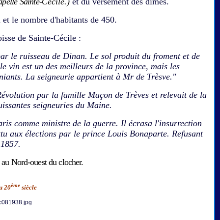
pelle Sainte-
Cécile.)
et du versement des dîmes.
 et le nombre d'habitants de 450.
isse de Sainte-Cécile :
 par le ruisseau de Dinan. Le sol produit du froment et de
 le vin est un des meilleurs de la province, mais les
uniants. La seigneurie appartient à Mr de Trèsve."
Révolution par la famille Maçon de Trèves et relevait de la
uissantes seigneuries du Maine.
is comme ministre de la guerre. Il écrasa l'insurrection
ttu aux élections par le prince Louis Bonaparte. Refusant
 1857.
 au Nord-ouest du clocher.
ème
u 20
siècle