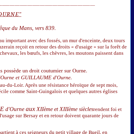
¯
¯
¯
¯
¯
¯
¯
¯
¯
¯
¯
¯
¯
¯
¯
¯
¯
¯
¯
¯
¯
¯
¯
¯
¯
¯
¯
¯
¯
¯
¯
¯
¯
¯
¯
¯
¯
¯
'OURNE"
êque du Mans,
vers 839.
eau important avec des fossés, un mur d'enceinte, deux tours
erain reçoit en retour des droits « d'usaige » sur la forêt de
 chevaux, les bœufs, les chèvres, les moutons paissent dans
s possède un droit coutumier sur Ourne.
Ourne et
GUILLAUME d'Ourne.
u-du-Loir. Après une résistance héroïque de sept mois,
Cécile comme Saint-Guingalois et quelques autres églises
ME
aux
d'Ourne
XIIème et XIIIème siècles
rendent foi et
'usage sur Bersay et en retour doivent quarante jours de
tient à ces seigneurs du petit village de Bueil, en