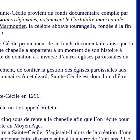
inte-Cécile provient du fonds documentaire compilé par
stoires régionales, notamment
le Cartulaire manceau de
Marmoutier
, la célèbre abbaye tourangelle, fondée à la fin
in.
écile proviennent de ce fonds documentaire ainsi que la
tte chapelle a appartenu à un moment de son histoire à
 de donation à l’inverse d’autres églises paroissiales du
ement, de confier la gestion des églises paroissiales aux
tionnaire. A cet égard, Sainte-Cécile est donc loin d’être
e-Cécile en 1296.
e un fief appelé Villette.
cinq sous de rente à la chapelle afin que l’on récite pour
ante au Moyen Age.
à Sainte-Cécile. S’agissait-il alors de la création d’une
ancienne foire disparue suite à la guerre de Cent ans ? Ce