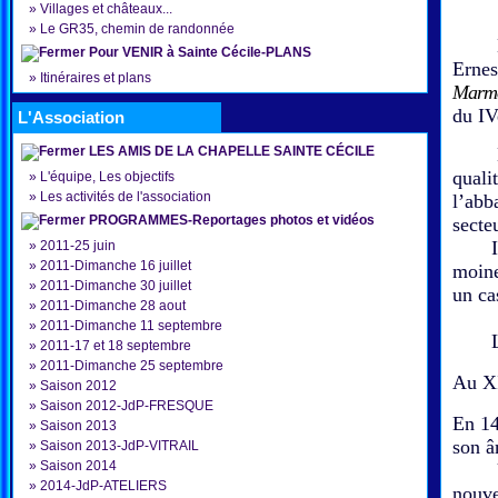
»
Villages et châteaux...
»
Le GR35, chemin de randonnée
L’ess
Pour VENIR à Sainte Cécile-PLANS
Ernes
»
Itinéraires et plans
Marmo
du IV
L'Association
LES AMIS DE LA CHAPELLE SAINTE CÉCILE
Le fa
quali
»
L'équipe, Les objectifs
»
Les activités de l'association
l’abb
PROGRAMMES-Reportages photos et vidéos
secte
Il ét
»
2011-25 juin
»
2011-Dimanche 16 juillet
moine
»
2011-Dimanche 30 juillet
un cas
»
2011-Dimanche 28 aout
»
2011-Dimanche 11 septembre
L'évê
»
2011-17 et 18 septembre
»
2011-Dimanche 25 septembre
Au XI
»
Saison 2012
»
Saison 2012-JdP-FRESQUE
En 14
»
Saison 2013
son â
»
Saison 2013-JdP-VITRAIL
»
Saison 2014
Un au
»
2014-JdP-ATELIERS
nouve