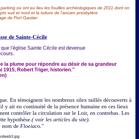
parking où ont eu lieu les fouilles archéologiques de 2011 dont on
epts sud et nord et la toiture de l'ancien presbytère.
lage de Port Gautier
.
sse de Sainte-Cécile
 que l'église Sainte Cécile est devenue
cours.
e la plume pour répondre au désir de sa grandeur
1915, Robert Triger, historien."
ien)
e. En témoignent les nombreux silex taillés découverts à
il y ait eu continuité de la présence humaine en ces lieux
nt contrôler la circulation sur le Loir, en contrebas. L
es
tte hypothèse.
( voir les articles du site).
le nom de
Floeiac
o."