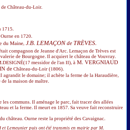
el de Château-du-Loir.
n 1715.
e Ourne en 1720.
J.B. LEMAÇON
TRÈVES.
de
se du Maine
,
es était compagnon de Jeanne d'Arc. Lemaçon de Trèves est
cavalerie de Bourgogne. Il acquiert le château de Vouvray.
M. VERGNIAUD
M.DESIGNÉ(17 messidor de l'an II), à
,
IN de
Château-du-Loir (1806).
l agrandit le domaine; il achète la ferme de la Haraudière,
ie de la maison de maître.
 les communs. Il aménage le parc, fait tracer des allées
âteau et la ferme. Il meurt en 1857. Sa veuve fait reconstruire
 château. Ourne reste la propriété des Cavaignac.
d et
Lemeunier puis ont été transmis en ma
irie par M.