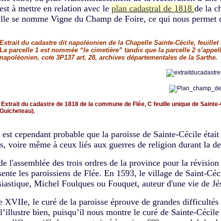
 est à mettre en relation avec le
plan cadastral de 1818
de la c
lle se nomme Vigne du Champ de Foire, ce qui nous permet de 
Extrait du cadastre dit napoléonien de la Chapelle Sainte-Cécile, feuill
La parcelle 1 est nommée “le cimetière” tandis que la parcelle 2 s’appe
napoléonien, cote 3P137 art. 28, archives départementales de la Sarthe.
Extrait du cadastre de 1818 de la commune de Flée, C feuille unique de Sainte
Guicheteau).
t cependant probable que la paroisse de Sainte-Cécile était
es, voire même à ceux liés aux guerres de religion durant la 
de l'assemblée des trois ordres de la province pour la révisi
sente les paroissiens de Flée. En 1593, le village de Saint-Cé
siastique, Michel Foulques ou Fouquet, auteur d'une vie de Jé
e XVIIe, le curé de la paroisse éprouve de grandes difficultés 
l’illustre bien, puisqu’il nous montre le curé de Sainte-Cécile