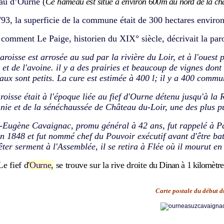
au d’Ourne (
Ce hameau est situé à environ
600m au nord de la cha
93, la superficie de la commune était de 300 hectares environ
 comment Le Paige, historien du XIX° siècle, décrivait la paro
aroisse est arrosée au sud par la rivière du Loir, et à l'ouest
e et de l'avoine. il y a des prairies et beaucoup de vignes dont
aux sont petits. La cure est estimée à 400 l; il y a 400 comm
roisse était à l'époque liée au fief d'Ourne détenu jusqu'à la 
nie et de la sénéchaussée de Château du-Loir, une des plus p
-Eugène Cavaignac, promu général à 42 ans, fut rappelé à Par
in 1848 et fut nommé chef du Pouvoir exécutif avant d'être ba
êter serment à l'Assemblée, il se retira à Flée où il mourut en
fief d
'
Ourne
,
se trouve sur la rive droite
du Dinan à 1 kilomètre
Carte postale du début d