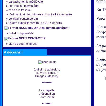
hame
»
La gastronomie médiévale
»
Les jeux au moyen âge
En 17
»
l'Art de la fresque
»
L'art du vitrail, techniques et histoire très résumée
Voici
»
Le vitrail contemporain
»
Quatre expositions vitrail en 2014 et 2015
"La p
NOUS REJOINDRE comme adhérent
l'org
»
Bulletin imprimable
tonne
NOUS CONTACTER
»
Lien de courriel direct
La pa
baron
A découvrir
Louis
de ju
de pr
(bulletin d'adhésion,
suivre le lien sur
l'image ci-dessus)
Le 
********
La chapelle
présentation
2025-2026
********