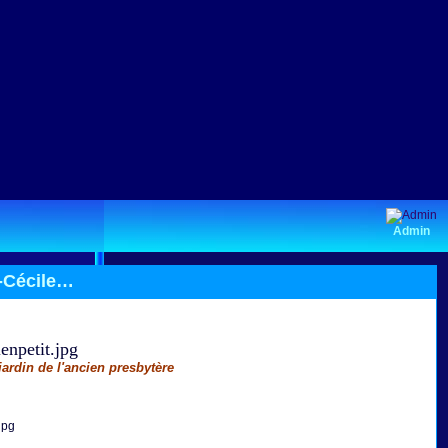
Admin
e-Cécile…
ardin de l'ancien presbytère