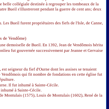
une belle collégiale destinée à regrouper les tombeaux de la
tre Bueil s'illustreront pendant la guerre de cent ans; deux
Les Bueil furent propriétaires des fiefs de l'Isle, de Canne,
tes de Vendôme)
une demoiselle de Bueil. En 1392, Jean de Vendômois hérita
onlieu fut gouvernée successivement par Jeanne et Gervaise
st seigneur du fief d'Ourne dont les assises se tenaient
 Vendômois qui fit nombre de fondations en cette église fut
épulture.
rne. Il fut inhumé à Sainte-Cécile.
 inhumé à Sainte-Cécile.
de Montulais (1575), Louis de Montulais (1602), René de la