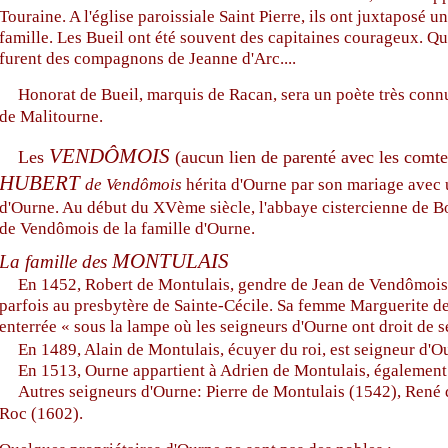
Touraine. A l'église paroissiale Saint Pierre, ils ont juxtaposé 
famille. Les Bueil ont été souvent des capitaines courageux. Qua
furent des compagnons de Jeanne d'Arc....
Honorat de Bueil, marquis de Racan, sera un poète très connu. 
de Malitourne.
VENDÔMOIS
Les
(aucun lien de parenté avec les com
HUBERT
de Vendômois
hérita d'Ourne par son mariage avec 
d'Ourne. Au début du XVème siècle, l'abbaye cistercienne de B
de Vendômois de la famille d'Ourne.
MONTULAIS
La famille des
En 1452, Robert de Montulais, gendre de Jean de Vendômois, e
parfois au presbytère de Sainte-Cécile. Sa femme Marguerite de
enterrée « sous la lampe où les seigneurs d'Ourne ont droit de s
En 1489, Alain de Montulais, écuyer du roi, est seigneur d'Ou
En 1513, Ourne appartient à Adrien de Montulais, également
Autres seigneurs d'Ourne: Pierre de Montulais (1542), René 
Roc (1602).