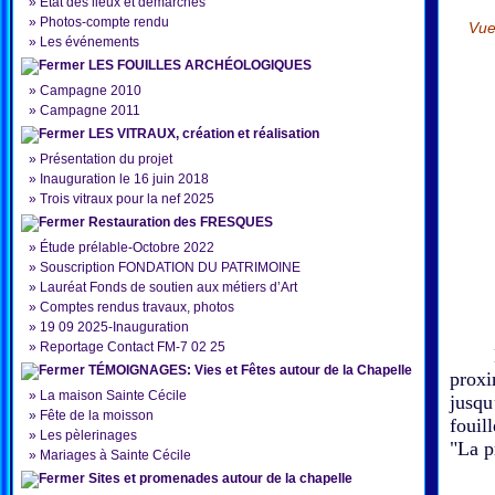
»
État des lieux et démarches
»
Photos-compte rendu
Vue
»
Les événements
LES FOUILLES ARCHÉOLOGIQUES
»
Campagne 2010
»
Campagne 2011
LES VITRAUX, création et réalisation
»
Présentation du projet
»
Inauguration le 16 juin 2018
»
Trois vitraux pour la nef 2025
Restauration des FRESQUES
»
Étude prélable-Octobre 2022
»
Souscription FONDATION DU PATRIMOINE
»
Lauréat Fonds de soutien aux métiers d’Art
»
Comptes rendus travaux, photos
»
19 09 2025-Inauguration
»
Reportage Contact FM-7 02 25
Le si
TÉMOIGNAGES: Vies et Fêtes autour de la Chapelle
proxi
»
La maison Sainte Cécile
jusqu
»
Fête de la moisson
fouil
»
Les pèlerinages
"La p
»
Mariages à Sainte Cécile
Sites et promenades autour de la chapelle