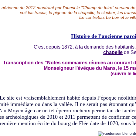
 aérienne de 2012 montrant par l'ouest le "Champ de foire" servant de 
voit les traces, le pignon de la chapelle, le clocher, les trans
En contrebas Le Loir et le vil
Histoire de l’ancienne paroi
C'est depuis 1872, à la demande des habitants,
chapelle
de Se
Transcription des "Notes sommaires réunies au courant d
Monseigneur l’évêque du Mans, le 15 mai 
(suivre le l
te est vraisemblablement habité depuis l’époque néolithiqu
mité immédiate ou dans la vallée. Il ne serait pas étonnant qu’
’au Moyen âge car un tel éperon rocheux permettait de facileme
les archéologiques de 2010 et 2011 permettent de confirmer ce
remière mention écrite du bourg de Flée date de 1070, sous 