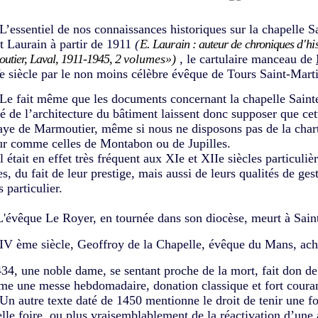
entiel de nos connaissances historiques sur la chapelle Sa
t Laurain à partir de 1911
(
E. Laurain : auteur de chroniques
d'hi
utier, Laval,
1911-1945, 2
volumes»)
, le cartulaire manceau de
e siècle par le non moins célèbre évêque de Tours Saint-Mart
it même que les documents concernant la chapelle Sainte-C
té de l’architecture du bâtiment laissent donc supposer que ce
aye de Marmoutier, même si nous ne disposons pas de la charte
ur comme celles de Montabon ou de Jupilles.
ait en effet très fréquent aux XIe et XIIe siècles particulièr
s, du fait de leur prestige, mais aussi de leurs qualités de ges
 particulier.
que Le Royer, en tournée dans son diocèse, meurt à Saint
V ème siècle, Geoffroy de la Chapelle, évêque du Mans, achèt
34, une noble dame, se sentant proche de la mort, fait don de 
me une messe hebdomadaire, donation classique et fort cour
tre texte daté de 1450 mentionne le droit de tenir une foire 
lle foire, ou plus vraisemblablement de la réactivation d’une 