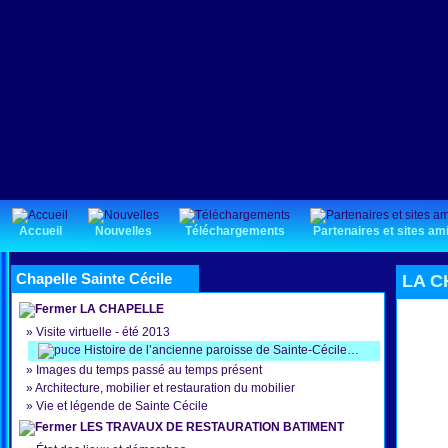
Accueil
Nouvelles
Téléchargements
Partenaires et sites am
Chapelle Sainte Cécile
LA C
LA CHAPELLE
»
Visite virtuelle - été 2013
Histoire de l’ancienne paroisse de Sainte-Cécile…
»
Images du temps passé au temps présent
»
Architecture, mobilier et restauration du mobilier
»
Vie et légende de Sainte Cécile
LES TRAVAUX DE RESTAURATION BATIMENT