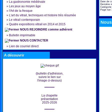
Date de c
»
La gastronomie médiévale
Dernière m
»
Les jeux au moyen âge
Catégorie
Page lue
»
l'Art de la fresque
»
L'art du vitrail, techniques et histoire très résumée
»
Le vitrail contemporain
Nous 
»
Quatre expositions vitrail en 2014 et 2015
NOUS REJOINDRE comme adhérent
»
Bulletin imprimable
NOUS CONTACTER
»
Lien de courriel direct
A découvrir
(bulletin d'adhésion,
suivre le lien sur
l'image ci-dessus)
********
La chapelle
présentation
2025-2026
********