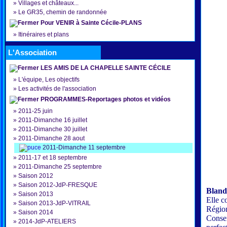
»
Villages et châteaux...
»
Le GR35, chemin de randonnée
Pour VENIR à Sainte Cécile-PLANS
»
Itinéraires et plans
L'Association
LES AMIS DE LA CHAPELLE SAINTE CÉCILE
»
L'équipe, Les objectifs
»
Les activités de l'association
PROGRAMMES-Reportages photos et vidéos
»
2011-25 juin
»
2011-Dimanche 16 juillet
»
2011-Dimanche 30 juillet
»
2011-Dimanche 28 aout
2011-Dimanche 11 septembre
»
2011-17 et 18 septembre
»
2011-Dimanche 25 septembre
»
Saison 2012
»
Saison 2012-JdP-FRESQUE
Bland
»
Saison 2013
Elle c
»
Saison 2013-JdP-VITRAIL
Région
»
Saison 2014
Conser
»
2014-JdP-ATELIERS