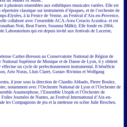
ient un Master of Music.
er à plusieurs ensembles aux esthétiques musicales variées. Elle est
répertoire classique sur instruments d’époques, et de l’orchestre de
mps-Elysées, à la Fenice de Venise, au Festival d’Aix-en-Provence,
elle collabore avec l’ensemble ACA-Area Creacio Acustica- et est
 Jonathan Nott, Beat Furrer, Susanna Mälki). Elle fonde en 2004,
le Laboratorium qui est depuis invité aux festivals de Lucerne,
Hortense Cartier-Bresson au Conservatoire National de Région de
 National Supérieur de Musique et de Danse de Lyon, il y obtient
 effectue un cycle de perfectionnement instrumental. Il bénéficie
rson, Arto Noras, Lluis Claret, Gustav Rivinius et Wolfgang
tra, il joue sous la direction de Claudio Abbado, Pierre Boulez,
estre, notamment avec l’Orchestre National de Lyon et l’Orchestre de
nsemble Anamorphose, l’Ensemble Utopik et l’Orchestre de
 Folles Journées de Nantes, au Festival International d’Aix-en-
rale les Compagnons de jeu et la metteuse en scène Julie Brochen.