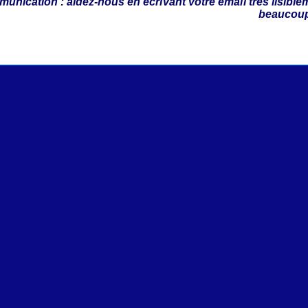
unication : aidez-
nous en écrivant votre email très lisible
beaucou