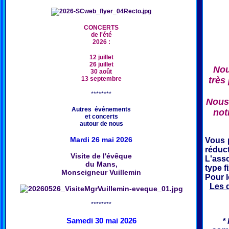
CONCERTS
de l'été
2026 :
12 juillet
26 juillet
Nou
30 août
très
13 septembre
********
Nous 
Autres événements
not
et concerts
autour de nous
Mardi 26 mai 2026
Vous 
réduct
Visite de l'évêque
L'ass
du Mans,
type f
Monseigneur Vuillemin
Pour 
Les 
********
Samedi 30 mai 2026
*