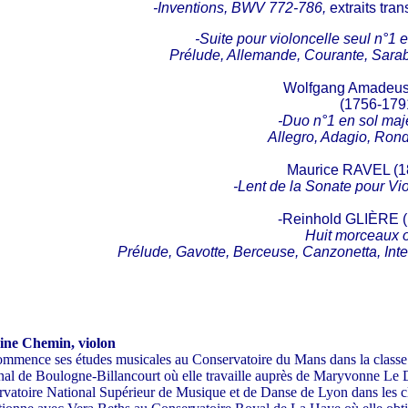
-Inventions, BWV 772-786,
extraits tran
-Suite pour violoncelle seul n°1
Prélude, Allemande, Courante, Saraba
Wolfgang Amade
(1756-179
-Duo n°1 en sol maj
Allegro, Adagio, Rond
Maurice RAVEL (1
-Lent de la Sonate pour Vio
-Reinhold GLIÈRE 
Huit morceaux 
Prélude, Gavotte, Berceuse, Canzonetta, Int
ine Chemin, violon
ommence ses études musicales au Conservatoire du Mans dans la class
al de Boulogne-Billancourt où elle travaille auprès de Maryvonne Le 
vatoire National Supérieur de Musique et de Danse de Lyon dans les cla