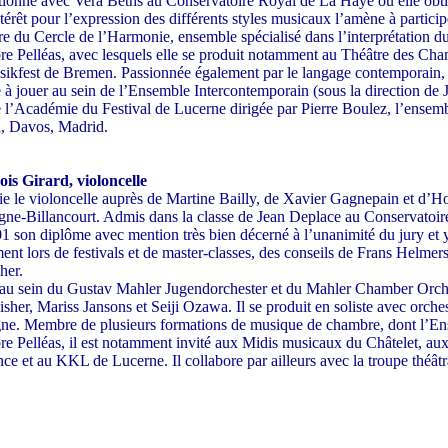
tionne avec Vera Beths au Conservatoire Royal de La Haye où elle obt
térêt pour l’expression des différents styles musicaux l’amène à particip
 du Cercle de l’Harmonie, ensemble spécialisé dans l’interprétation du 
e Pelléas, avec lesquels elle se produit notamment au Théâtre des Cha
ikfest de Bremen. Passionnée également par le langage contemporain, 
e à jouer au sein de l’Ensemble Intercontemporain (sous la direction de
e l’Académie du Festival de Lucerne dirigée par Pierre Boulez, l’ensemb
, Davos, Madrid.
is Girard, violoncelle
die le violoncelle auprès de Martine Bailly, de Xavier Gagnepain et d’
ne-Billancourt. Admis dans la classe de Jean Deplace au Conservatoire
1 son diplôme avec mention très bien décerné à l’unanimité du jury et y
ent lors de festivals et de master-classes, des conseils de Frans Helme
her.
 au sein du Gustav Mahler Jugendorchester et du Mahler Chamber Orches
isher, Mariss Jansons et Seiji Ozawa. Il se produit en soliste avec orch
ne. Membre de plusieurs formations de musique de chambre, dont l’E
e Pelléas, il est notamment invité aux Midis musicaux du Châtelet, aux
ce et au KKL de Lucerne. Il collabore par ailleurs avec la troupe théât