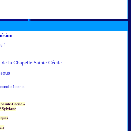
hésion
 de la Chapelle Sainte Cécile
ssous
cecile-flee.net
 Sainte-Cécile »
 Sylviane
cques
oir