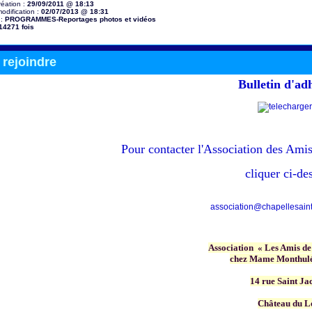
réation :
29/09/2011 @ 18:13
odification :
02/07/2013 @ 18:31
 :
PROGRAMMES-Reportages photos et vidéos
14271 fois
rejoindre
Bulletin d'ad
Pour contacter
l'Association des Amis
cliquer ci-de
association@chapellesainte
Association « Les Amis de
chez Mame Monthulé
14 rue Saint Ja
Château du L