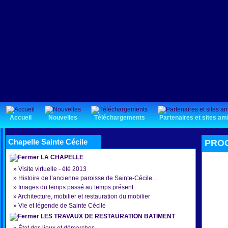
Accueil
Nouvelles
Téléchargements
Partenaires et sites am
Chapelle Sainte Cécile
PROG
LA CHAPELLE
»
Visite virtuelle - été 2013
»
Histoire de l’ancienne paroisse de Sainte-Cécile…
»
Images du temps passé au temps présent
»
Architecture, mobilier et restauration du mobilier
»
Vie et légende de Sainte Cécile
LES TRAVAUX DE RESTAURATION BATIMENT