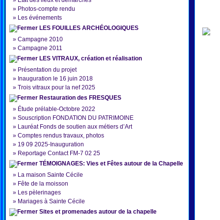
»
État des lieux et démarches
»
Photos-compte rendu
»
Les événements
LES FOUILLES ARCHÉOLOGIQUES
»
Campagne 2010
»
Campagne 2011
LES VITRAUX, création et réalisation
»
Présentation du projet
»
Inauguration le 16 juin 2018
»
Trois vitraux pour la nef 2025
Restauration des FRESQUES
»
Étude prélable-Octobre 2022
»
Souscription FONDATION DU PATRIMOINE
»
Lauréat Fonds de soutien aux métiers d’Art
»
Comptes rendus travaux, photos
»
19 09 2025-Inauguration
»
Reportage Contact FM-7 02 25
TÉMOIGNAGES: Vies et Fêtes autour de la Chapelle
»
La maison Sainte Cécile
»
Fête de la moisson
»
Les pèlerinages
»
Mariages à Sainte Cécile
Sites et promenades autour de la chapelle