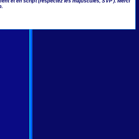
ment et en script (respectez les majuscules, SVP ). Merci
p.