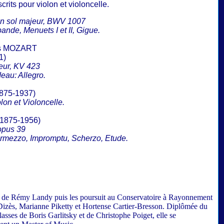
scrits pour violon et violoncelle.
 en sol majeur, BWV 1007
nde, Menuets I et II, Gigue.
us MOZART
1)
eur, KV 423
eau: Allegro.
875-1937)
lon et Violoncelle.
(1875-1956)
opus 39
ermezzo, Impromptu, Scherzo, Etude.
e de Rémy Landy puis les poursuit au Conservatoire à Rayonnement
Dizès, Marianne Piketty et Hortense Cartier-Bresson. Diplômée du
sses de Boris Garlitsky et de Christophe Poiget, elle se