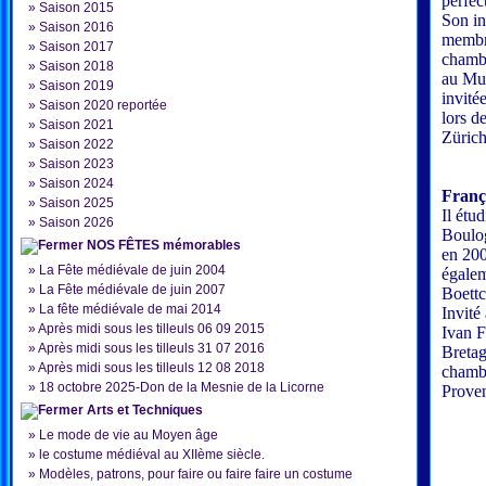
perfec
»
Saison 2015
Son in
»
Saison 2016
membre
»
Saison 2017
chambr
»
Saison 2018
au Mus
»
Saison 2019
invité
»
Saison 2020 reportée
lors d
»
Saison 2021
Zürich
»
Saison 2022
»
Saison 2023
»
Saison 2024
Franço
»
Saison 2025
Il étu
»
Saison 2026
Boulog
NOS FÊTES mémorables
en 200
»
La Fête médiévale de juin 2004
égalem
»
La Fête médiévale de juin 2007
Boettc
»
La fête médiévale de mai 2014
Invité
»
Après midi sous les tilleuls 06 09 2015
Ivan F
»
Après midi sous les tilleuls 31 07 2016
Bretag
»
Après midi sous les tilleuls 12 08 2018
chambr
»
18 octobre 2025-Don de la Mesnie de la Licorne
Proven
Arts et Techniques
»
Le mode de vie au Moyen âge
»
le costume médiéval au XIIème siècle.
»
Modèles, patrons, pour faire ou faire faire un costume