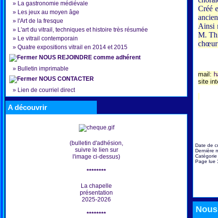
»
La gastronomie médiévale
Créé e
»
Les jeux au moyen âge
ancien
»
l'Art de la fresque
Ainsi 
»
L'art du vitrail, techniques et histoire très résumée
M. Thi
»
Le vitrail contemporain
chœur 
»
Quatre expositions vitrail en 2014 et 2015
NOUS REJOINDRE comme adhérent
»
Bulletin imprimable
mail:
h
NOUS CONTACTER
site in
»
Lien de courriel direct
A découvrir
(bulletin d'adhésion,
Date de c
suivre le lien sur
Dernière m
Catégorie
l'image ci-dessus)
Page lue
********
La chapelle
présentation
2025-2026
Nous 
********