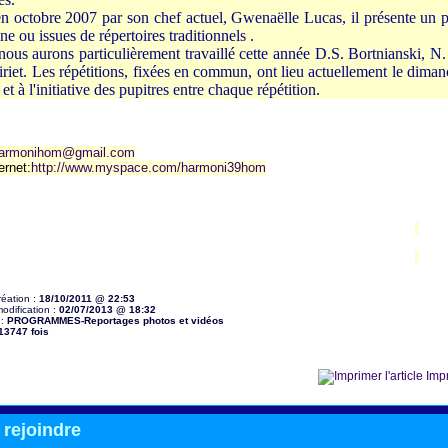
n octobre 2007 par son chef actuel, Gwenaëlle Lucas, il présente un 
ne ou issues de répertoires traditionnels .
nous aurons particulièrement travaillé cette année D.S. Bortnianski, N
riet. Les répétitions, fixées en commun, ont lieu actuellement le dima
et à l'initiative des pupitres entre chaque répétition.
armonihom@gmail.com
ternet:
http://www.myspace.com/harmoni39hom
réation :
18/10/2011 @ 22:53
odification :
02/07/2013 @ 18:32
 :
PROGRAMMES-Reportages photos et vidéos
13747 fois
Impr
rejoindre