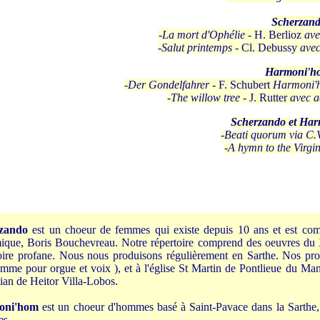
Scherzan
-
La mort d'Ophélie
- H. Berlioz
av
-
Salut printemps
- Cl. Debussy
ave
Harmoni'h
-
Der Gondelfahrer
- F. Schubert
Harmoni'
-
The willow tree
-
J. Rutter
avec 
Scherzando et Ha
-
Beati quorum via C.
-
A hymn to the Virgi
zando
est un choeur de femmes qui existe depuis 10 ans et est comp
ique, Boris Bouchevreau. Notre répertoire comprend des oeuvres du 
oire profane. Nous nous produisons régulièrement en Sarthe. Nos proc
mme pour orgue et voix ), et à l'église St Martin de Pontlieue du Man
ian de Heitor Villa-Lobos.
oni'hom
est un choeur d'hommes basé à Saint-Pavace dans la Sarthe,
es.