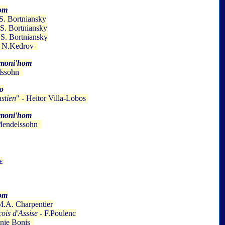
om
S. Bortniansky
.S. Bortniansky
.S. Bortniansky
) N.Kedrov
rmoni'hom
lssohn
o
stien
" - Heitor Villa-Lobos
rmoni'hom
 Mendelssohn
e
om
M.A. Charpentier
çois d'Assise
- F.Poulenc
nie Bonis