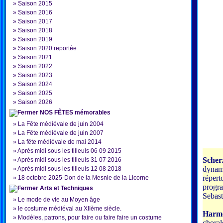
»
Saison 2015
»
Saison 2016
»
Saison 2017
»
Saison 2018
»
Saison 2019
»
Saison 2020 reportée
»
Saison 2021
»
Saison 2022
»
Saison 2023
»
Saison 2024
»
Saison 2025
»
Saison 2026
NOS FÊTES mémorables
»
La Fête médiévale de juin 2004
»
La Fête médiévale de juin 2007
»
La fête médiévale de mai 2014
»
Après midi sous les tilleuls 06 09 2015
Scher
»
Après midi sous les tilleuls 31 07 2016
dynam
»
Après midi sous les tilleuls 12 08 2018
répert
»
18 octobre 2025-Don de la Mesnie de la Licorne
progra
Arts et Techniques
Sebast
»
Le mode de vie au Moyen âge
»
le costume médiéval au XIIème siècle.
Harm
»
Modèles, patrons, pour faire ou faire faire un costume
choral