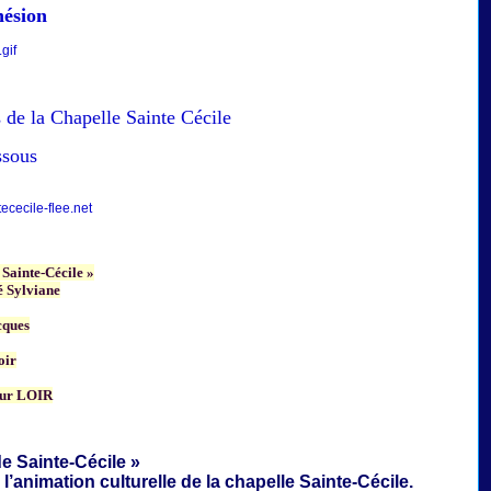
hésion
 de la Chapelle Sainte Cécile
ssous
cecile-flee.net
 Sainte-Cécile »
 Sylviane
cques
oir
ur LOIR
e Sainte-Cécile »
 l’animation culturelle de la
chapelle Sainte-Cécile.