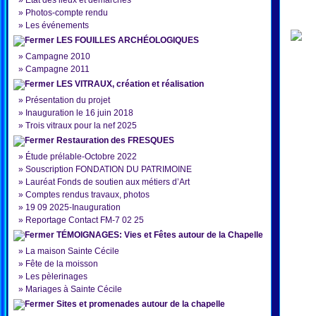
»
État des lieux et démarches
»
Photos-compte rendu
»
Les événements
LES FOUILLES ARCHÉOLOGIQUES
»
Campagne 2010
»
Campagne 2011
LES VITRAUX, création et réalisation
»
Présentation du projet
»
Inauguration le 16 juin 2018
»
Trois vitraux pour la nef 2025
Restauration des FRESQUES
»
Étude prélable-Octobre 2022
»
Souscription FONDATION DU PATRIMOINE
»
Lauréat Fonds de soutien aux métiers d’Art
»
Comptes rendus travaux, photos
»
19 09 2025-Inauguration
»
Reportage Contact FM-7 02 25
TÉMOIGNAGES: Vies et Fêtes autour de la Chapelle
»
La maison Sainte Cécile
»
Fête de la moisson
»
Les pèlerinages
»
Mariages à Sainte Cécile
Sites et promenades autour de la chapelle