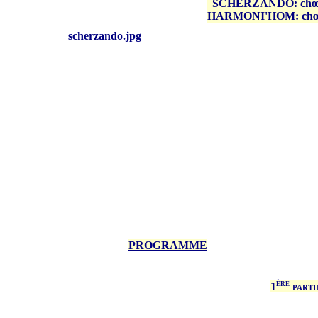
SCHERZANDO: chœu
HARMONI'HOM: chœ
PROGRAMME
ère
1
parti