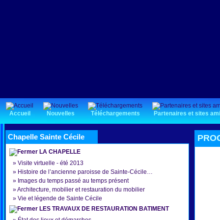
Accueil
Nouvelles
Téléchargements
Partenaires et sites am
Chapelle Sainte Cécile
PROG
LA CHAPELLE
»
Visite virtuelle - été 2013
»
Histoire de l’ancienne paroisse de Sainte-Cécile…
»
Images du temps passé au temps présent
»
Architecture, mobilier et restauration du mobilier
»
Vie et légende de Sainte Cécile
LES TRAVAUX DE RESTAURATION BATIMENT