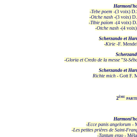
Harmoni'h
-
Tebe poem
-(3 voix) D.
-
Otche
nash
-(3 voix) D
-
Tibie
païom
-(4 voix) D
-
Otche
nash
-(4 voix
Scherzando et Ha
-
Kirie
-F. Mende
Scherzand
-
Gloria et Credo de la messe
"
St-Séba
Scherzando et Ha
Richte mich
- Gott F.
ème
2
parti
Harmoni'h
-
Ecce panis angelorum
- 
-
Les petites prières de Saint-Fran
-
Tantum ergo
- Méla