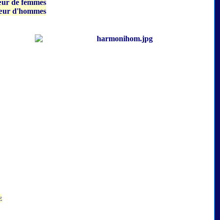
r de femmes
ur d'hommes
e