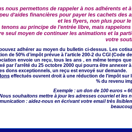
s nous permettons de rappeler à nos adhérents et à
 peu d'aides financières pour payer les cachets des a
et les flyers, non plus pour le
tenons au principe de l'entrée libre, mais rappelons 
re seul moyen de continuer les animations et la partic
votre sout
pouvez adhérer au moyen du bulletin ci-dessus.
Les cotis
ion de 50% d’impôt prévue à l’article 200-2 du CGI (Code d
ociation envoie un reçu,
tous les ans , en même temps que l
ixé par l’arrêté du 25 octobre 2000 qui pourra être annexer à
les dons exceptionnels, un reçu est envoyé sur demande.
dons
effectués ouvrent droit à une réduction de l'impôt sur 
% du revenu im
Exemple : un don de 100 euros = 6
 Nous souhaitons mettre à jour
les adresses courriel et les 
unication : aidez-
nous en écrivant votre email très lisible
beaucou