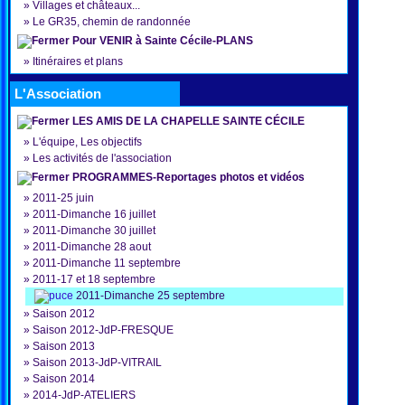
»
Villages et châteaux...
»
Le GR35, chemin de randonnée
Pour VENIR à Sainte Cécile-PLANS
»
Itinéraires et plans
L'Association
LES AMIS DE LA CHAPELLE SAINTE CÉCILE
»
L'équipe, Les objectifs
»
Les activités de l'association
PROGRAMMES-Reportages photos et vidéos
»
2011-25 juin
»
2011-Dimanche 16 juillet
»
2011-Dimanche 30 juillet
»
2011-Dimanche 28 aout
»
2011-Dimanche 11 septembre
»
2011-17 et 18 septembre
2011-Dimanche 25 septembre
»
Saison 2012
»
Saison 2012-JdP-FRESQUE
»
Saison 2013
»
Saison 2013-JdP-VITRAIL
»
Saison 2014
»
2014-JdP-ATELIERS