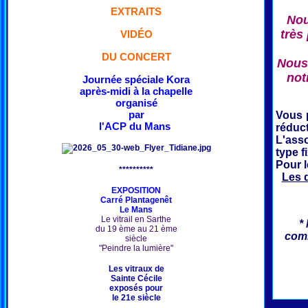
EXTRAITS
Nou
très
VIDÉO
DU CONCERT
Nous 
not
Journée spéciale Kora
après-midi à la chapelle
organisé
par
Vous 
l'ACP du Mans
réduct
L'ass
type f
Pour 
**********
Les 
EXPOSITION
Carré Plantagenêt
Le Mans
Le vitrail en Sarthe
*
du 19 ème au 21 ème
comm
siècle
"Peindre la lumière"
Les vitraux de
Sainte Cécile
exposés pour
le 21e siècle