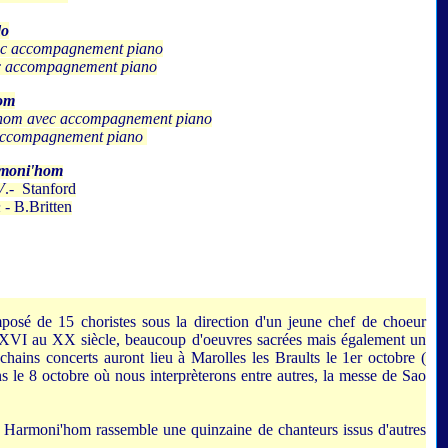
do
ec accompagnement piano
c accompagnement piano
om
hom avec accompagnement piano
accompagnement piano
rmoni'hom
V
.- Stanford
n
- B.Britten
osé de 15 choristes sous la direction d'un jeune chef de choeur
XVI au XX siècle, beaucoup d'oeuvres sacrées mais également un
hains concerts auront lieu à Marolles les Braults le 1er octobre (
s le 8 octobre où nous interprèterons entre autres, la messe de Sao
 Harmoni'hom rassemble une quinzaine de chanteurs issus d'autres