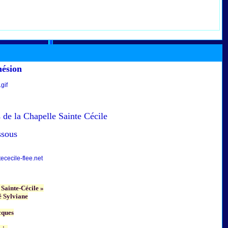
hésion
 de la Chapelle Sainte Cécile
ssous
cecile-flee.net
 Sainte-Cécile »
 Sylviane
cques