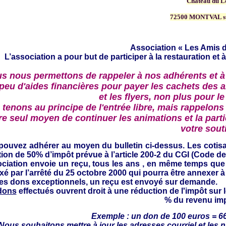
Château du L
72500 MONTVAL s
Association « Les Amis d
L’association a pour but de participer à la restauration et à
s nous permettons de rappeler à nos adhérents et à
 peu d'aides financières pour payer les cachets des a
et les flyers, non plus pour le
tenons au principe de l'entrée libre, mais rappelons 
re seul moyen de continuer les animations et la partic
votre sout
pouvez adhérer au moyen du bulletin ci-dessus.
Les cotis
ion de 50% d’impôt prévue à l’article 200-2 du CGI (Code d
ociation envoie un reçu,
tous les ans , en même temps que l
ixé par l’arrêté du 25 octobre 2000 qui pourra être annexer à
les dons exceptionnels, un reçu est envoyé sur demande.
dons
effectués ouvrent droit à une réduction de l'impôt sur 
% du revenu im
Exemple : un don de 100 euros = 6
 Nous souhaitons mettre à jour
les adresses courriel et les 