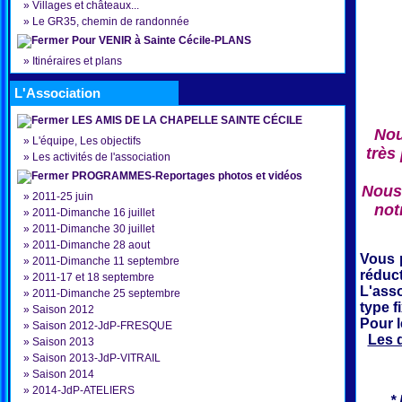
»
Villages et châteaux...
»
Le GR35, chemin de randonnée
Pour VENIR à Sainte Cécile-PLANS
»
Itinéraires et plans
L'Association
LES AMIS DE LA CHAPELLE SAINTE CÉCILE
Nou
»
L'équipe, Les objectifs
très
»
Les activités de l'association
PROGRAMMES-Reportages photos et vidéos
Nous 
»
2011-25 juin
not
»
2011-Dimanche 16 juillet
»
2011-Dimanche 30 juillet
»
2011-Dimanche 28 aout
Vous 
»
2011-Dimanche 11 septembre
réduct
»
2011-17 et 18 septembre
L'ass
»
2011-Dimanche 25 septembre
type f
»
Saison 2012
Pour 
»
Saison 2012-JdP-FRESQUE
Les 
»
Saison 2013
»
Saison 2013-JdP-VITRAIL
»
Saison 2014
»
2014-JdP-ATELIERS
*