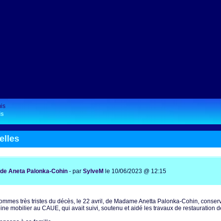
is
elles
de Aneta Palonka-Cohin
- par
SylveM
le 10/06/2023 @ 12:15
mmes très tristes du décès, le 22 avril, de Madame Anetta Palonka-Cohin, conservat
ine mobilier au CAUE, qui avait suivi, soutenu et aidé les travaux de restauration d