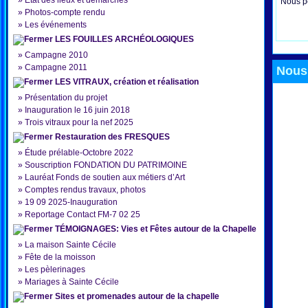
»
État des lieux et démarches
Nous pe
»
Photos-compte rendu
»
Les événements
LES FOUILLES ARCHÉOLOGIQUES
»
Campagne 2010
»
Campagne 2011
Nous 
LES VITRAUX, création et réalisation
»
Présentation du projet
»
Inauguration le 16 juin 2018
»
Trois vitraux pour la nef 2025
Restauration des FRESQUES
»
Étude prélable-Octobre 2022
»
Souscription FONDATION DU PATRIMOINE
»
Lauréat Fonds de soutien aux métiers d’Art
»
Comptes rendus travaux, photos
»
19 09 2025-Inauguration
»
Reportage Contact FM-7 02 25
TÉMOIGNAGES: Vies et Fêtes autour de la Chapelle
»
La maison Sainte Cécile
»
Fête de la moisson
»
Les pèlerinages
»
Mariages à Sainte Cécile
Sites et promenades autour de la chapelle