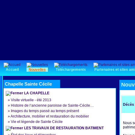
Accueil
Nouvelles
Téléchargements
Partenaires et sites am
Chapelle Sainte Cécile
Nouv
LA CHAPELLE
»
Visite virtuelle - été 2013
Décès 
»
Histoire de l’ancienne paroisse de Sainte-Cécile…
»
Images du temps passé au temps présent
»
Architecture, mobilier et restauration du mobilier
»
Vie et légende de Sainte Cécile
Nous so
patrimo
LES TRAVAUX DE RESTAURATION BATIMENT