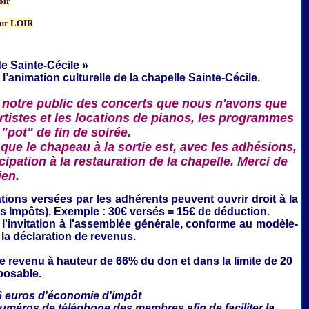
oir
ur LOIR
e Sainte-Cécile »
 l’animation culturelle de la
chapelle Sainte-Cécile.
 notre public des concerts que nous n'avons que
rtistes et les locations de pianos, les programmes
 "pot" de fin de soirée.
que le chapeau à la sortie est, avec les adhésions,
ipation à la restauration de la chapelle. Merci de
ien.
ations
versées par les adhérents peuvent ouvrir droit à la
es Impôts). Exemple : 30€ versés = 15€ de déduction.
'invitation à l'assemblée générale,
conforme au modèle-
 la déclaration de revenus.
le revenu à hauteur de 66% du don et dans la limite de 20
posable.
6 euros d'économie d'impôt
numéros de téléphone des membres afin de faciliter la