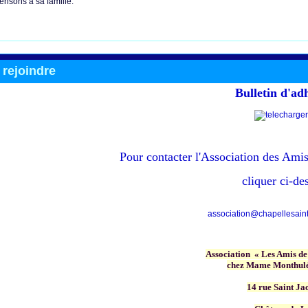
nsons à sa famille.
rejoindre
Bulletin d'ad
Pour contacter
l'Association des Amis
cliquer ci-de
association@chapellesainte
Association « Les Amis de
chez Mame Monthulé
14 rue Saint Ja